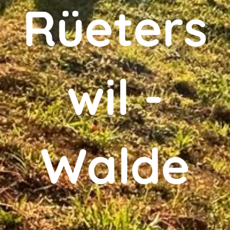
Rüeters
wil -
Walde