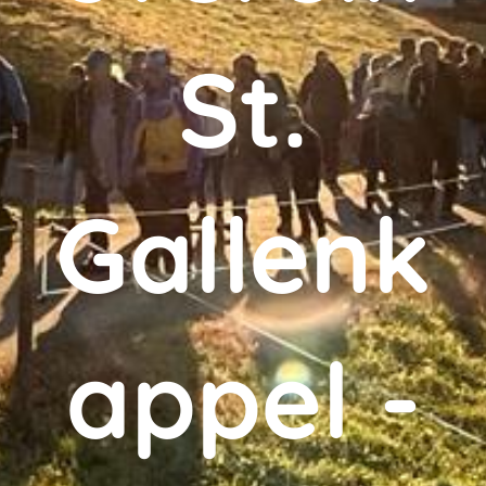
St.
Gallenk
appel -